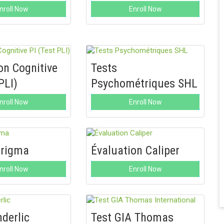
nroll Now
Enroll Now
on Cognitive
Tests
PLI)
Psychométriques SHL
nroll Now
Enroll Now
trigma
Évaluation Caliper
nroll Now
Enroll Now
derlic
Test GIA Thomas