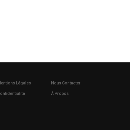
entions Légales
Nous Contacter
onfidentialité
À Propos