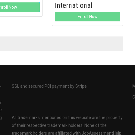
International
nroll Now
Enroll Now
-
SSL and secured PCI payment by Stripe
M
C
y
e
g
All trademarks mentioned on this website are the property
of their respective trademark holders. None of the
trademark holders are affiliated with JobAssessmentHelp