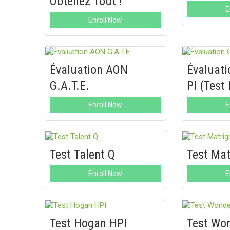
Obtenez Tout !
E
Enroll Now
Évaluation AON
Évaluati
G.A.T.E.
PI (Test 
Enroll Now
E
Test Talent Q
Test Ma
Enroll Now
E
Test Hogan HPI
Test Won