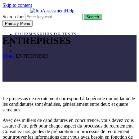
Skip to content
Search for:
Search
Primary Menu
FOURNISSEURS DE TESTS
ENTREPRISES
TESTS PAR THÈME
ENTREPRISES
la fonction publique
Home
ENTREPRISES
Mon compte
Le processus de recrutement correspond à la période durant laquelle
les candidatures sont étudiées, généralement entre deux et quatre
semaines.
Avec des milliers de candidatures en concurrence, vous devez vous
assurer d’être prêt pour chaque aspect du processus de recrutement.
Consultez nos guides de préparation au processus de recrutement
pour trouver les informations dont vous avez besoin en fonction de