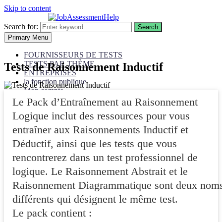
Skip to content
Search for:
Search
Primary Menu
FOURNISSEURS DE TESTS
TESTS PAR THÈME
Tests de Raisonnement Inductif
ENTREPRISES
la fonction publique
Mon compte
Le Pack d’Entraînement au Raisonnement
Logique inclut des ressources pour vous
entraîner aux Raisonnements Inductif et
Déductif, ainsi que les tests que vous
rencontrerez dans un test professionnel de
logique. Le Raisonnement Abstrait et le
Raisonnement Diagrammatique sont deux nom
différents qui désignent le même test.
Le pack contient :