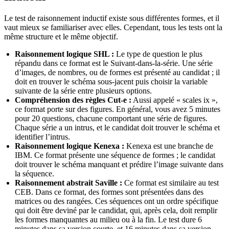
Le test de raisonnement inductif existe sous différentes formes, et il
vaut mieux se familiariser avec elles. Cependant, tous les tests ont la
même structure et le même objectif.
Raisonnement logique SHL :
Le type de question le plus
répandu dans ce format est le Suivant-dans-la-série. Une série
d’images, de nombres, ou de formes est présenté au candidat ; il
doit en trouver le schéma sous-jacent puis choisir la variable
suivante de la série entre plusieurs options.
Compréhension des règles Cut-e :
Aussi appelé « scales ix »,
ce format porte sur des figures. En général, vous avez 5 minutes
pour 20 questions, chacune comportant une série de figures.
Chaque série a un intrus, et le candidat doit trouver le schéma et
identifier l’intrus.
Raisonnement logique Kenexa :
Kenexa est une branche de
IBM. Ce format présente une séquence de formes ; le candidat
doit trouver le schéma manquant et prédire l’image suivante dans
la séquence.
Raisonnement abstrait Saville :
Ce format est similaire au test
CEB. Dans ce format, des formes sont présentées dans des
matrices ou des rangées. Ces séquences ont un ordre spécifique
qui doit être deviné par le candidat, qui, après cela, doit remplir
les formes manquantes au milieu ou à la fin. Le test dure 6
minutes dans sa version courte, et 16 minutes dans sa version